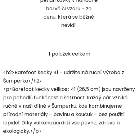
pětidírkovky v náhodné
barvě či vzoru – za
cenu, která se běžně
nevidí.
1
položek celkem
O
v
l
<h2>Barefoot kecky 41 – udržitelná ruční výroba z
á
Šumperka</h2>
d
<p>Barefoot kecky velikost 41 (26,5 cm) jsou navrženy
a
c
pro pohodlí, funkčnost a šetrnost. Každý pár vzniká
í
ručně v naší dílně v Šumperku, kde kombinujeme
p
přírodní materiály – bavlnu a kaučuk – bez použití
r
lepidel. Díky vulkanizaci drží vše pevně, zdravě a
v
ekologicky.</p>
k
y