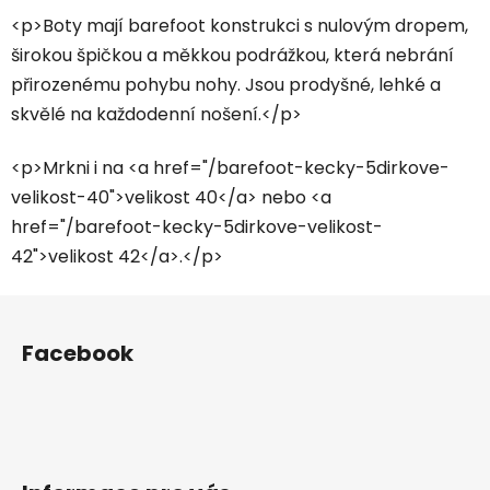
v
<p>Boty mají barefoot konstrukci s nulovým dropem,
ý
širokou špičkou a měkkou podrážkou, která nebrání
p
přirozenému pohybu nohy. Jsou prodyšné, lehké a
i
skvělé na každodenní nošení.</p>
s
u
<p>Mrkni i na <a href="/barefoot-kecky-5dirkove-
velikost-40">velikost 40</a> nebo <a
href="/barefoot-kecky-5dirkove-velikost-
42">velikost 42</a>.</p>
Z
á
Facebook
p
a
t
í