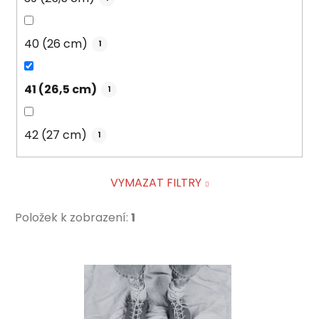
40 (26 cm)
1
41 (26,5 cm)
1
42 (27 cm)
1
VYMAZAT FILTRY
Položek k zobrazení:
1
V
ý
p
i