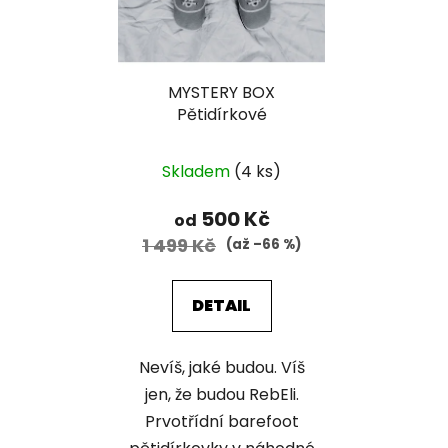
s
p
r
MYSTERY BOX
o
Pětidírkové
d
u
k
Skladem
(4 ks)
t
500 Kč
od
ů
1 499 Kč
(až –66 %)
DETAIL
Nevíš, jaké budou. Víš
jen, že budou RebEli.
Prvotřídní barefoot