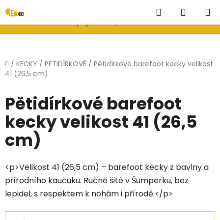
Hledat
NÁKUP
💝
Mystery boxy v akci
💝
×
Nevíš co přijde - víš, že ušetříš.
KOŠÍK
Přejít
Domů
/
KECKY
/
PĚTIDÍRKOVÉ
/
Pětidírkové barefoot kecky velikost
41 (26,5 cm)
na
obsah
Pětidírkové barefoot
kecky velikost 41 (26,5
cm)
<p>Velikost 41 (26,5 cm) – barefoot kecky z bavlny a
přírodního kaučuku. Ručně šité v Šumperku, bez
lepidel, s respektem k nohám i přírodě.</p>
Ř