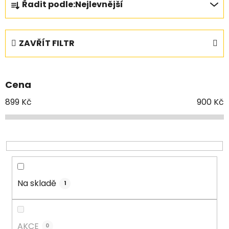
Řadit podle:
Nejlevnější
a
z
e
ZAVŘÍT FILTR
n
í
p
Cena
r
o
899
Kč
900
Kč
d
u
k
t
ů
Na skladě
1
AKCE
0