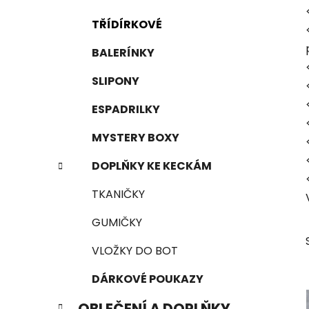
r
o
a
r
TŘÍDÍRKOVÉ
i
n
e
n
BALERÍNKY
í
SLIPONY
p
a
ESPADRILKY
n
MYSTERY BOXY
e
l
DOPLŇKY KE KECKÁM
TKANIČKY
GUMIČKY
VLOŽKY DO BOT
DÁRKOVÉ POUKAZY
OBLEČENÍ A DOPLŇKY