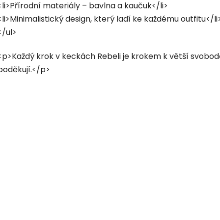
y
<li>Přírodní materiály – bavlna a kaučuk</li>
v
<li>Minimalistický design, který ladí ke každému outfitu</li
ý
p
</ul>
i
s
<p>Každý krok v keckách Rebeli je krokem k větší svobodě.
u
poděkují.</p>