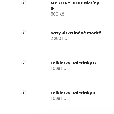
MYSTERY BOX Baleríny
G
500 Kč
Šaty Jitka lněné modré
2 290 Kč
Folklorky Balerínky G
1 099 Kč
Folklorky Balerínky X
1 099 Kč