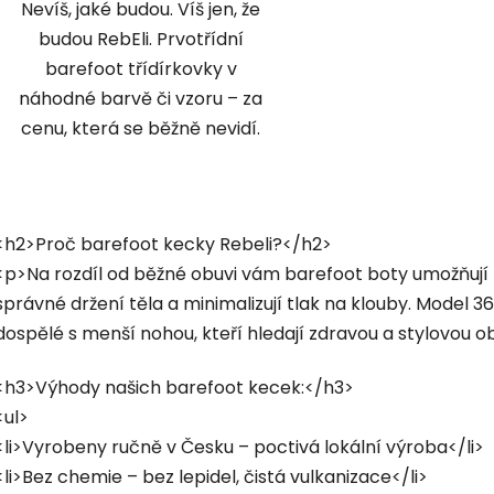
Nevíš, jaké budou. Víš jen, že
budou RebEli. Prvotřídní
barefoot třídírkovky v
náhodné barvě či vzoru – za
cenu, která se běžně nevidí.
O
v
<h2>Proč barefoot kecky Rebeli?</h2>
l
á
<p>Na rozdíl od běžné obuvi vám barefoot boty umožňují 
d
správné držení těla a minimalizují tlak na klouby. Model 36
a
dospělé s menší nohou, kteří hledají zdravou a stylovou
c
í
<h3>Výhody našich barefoot kecek:</h3>
p
<ul>
r
v
<li>Vyrobeny ručně v Česku – poctivá lokální výroba</li>
k
<li>Bez chemie – bez lepidel, čistá vulkanizace</li>