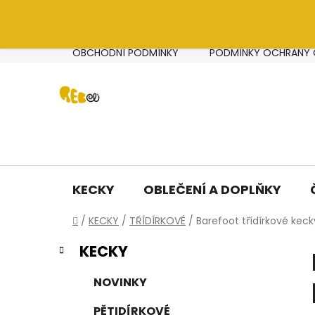
OBCHODNÍ PODMÍNKY
PODMÍNKY OCHRANY 
Přejít
na
obsah
KECKY
OBLEČENÍ A DOPLŇKY
Domů
/
KECKY
/
TŘÍDÍRKOVÉ
/
Barefoot třídírkové keck
P
K
Přeskočit
KECKY
a
kategorie
o
t
s
NOVINKY
e
t
g
PĚTIDÍRKOVÉ