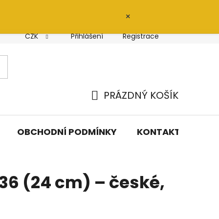
×
CZK
Přihlášení
Registrace
PRÁZDNÝ KOŠÍK
NÁKUPNÍ
KOŠÍK
OBCHODNÍ PODMÍNKY
KONTAKTY
 36 (24 cm) – české,