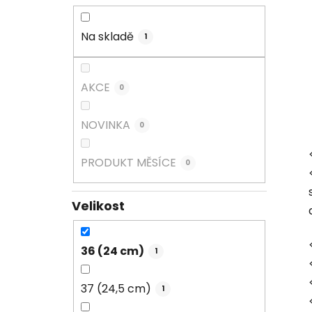
Na skladě
1
AKCE
0
NOVINKA
0
PRODUKT MĚSÍCE
0
Velikost
36 (24 cm)
1
37 (24,5 cm)
1