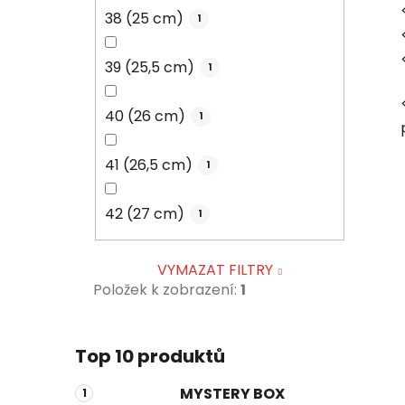
38 (25 cm)
1
39 (25,5 cm)
1
40 (26 cm)
1
41 (26,5 cm)
1
42 (27 cm)
1
VYMAZAT FILTRY
Položek k zobrazení:
1
Top 10 produktů
MYSTERY BOX