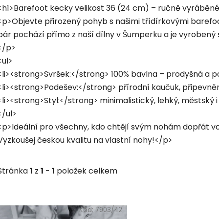
<h1>Barefoot kecky velikost 36 (24 cm) – ručně vyráběn
<p>Objevte přirozený pohyb s našimi třídírkovými barefoo
pár pochází přímo z naší dílny v Šumperku a je vyrobený 
</p>
<ul>
<li><strong>Svršek:</strong> 100% bavlna – prodyšná a p
<li><strong>Podešev:</strong> přírodní kaučuk, připevněný
<li><strong>Styl:</strong> minimalistický, lehký, městský 
</ul>
<p>Ideální pro všechny, kdo chtějí svým nohám dopřát vol
Vyzkoušej českou kvalitu na vlastní nohy!</p>
Stránka
1
z
1
-
1
položek celkem
V
ý
Kód:
7903/42