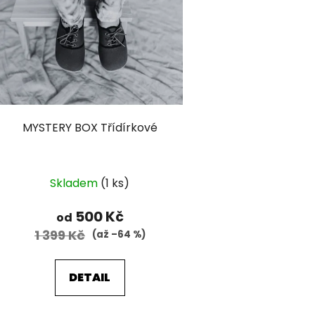
p
i
s
p
r
o
d
MYSTERY BOX Třídírkové
u
k
t
Skladem
(1 ks)
ů
500 Kč
od
1 399 Kč
(až –64 %)
DETAIL