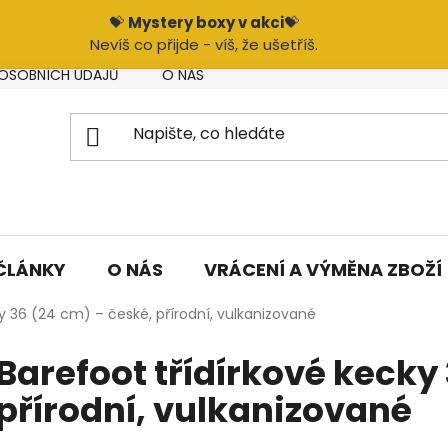
💝
Mystery boxy v akci
💝
Nevíš co přijde - víš, že ušetříš.
OSOBNÍCH ÚDAJŮ
O NÁS
VRÁCENÍ A VÝMĚNA ZBOŽÍ
ČLÁNKY
O NÁS
VRÁCENÍ A VÝMĚNA ZBOŽÍ
y 36 (24 cm) – české, přírodní, vulkanizované
Barefoot třídírkové kecky
přírodní, vulkanizované