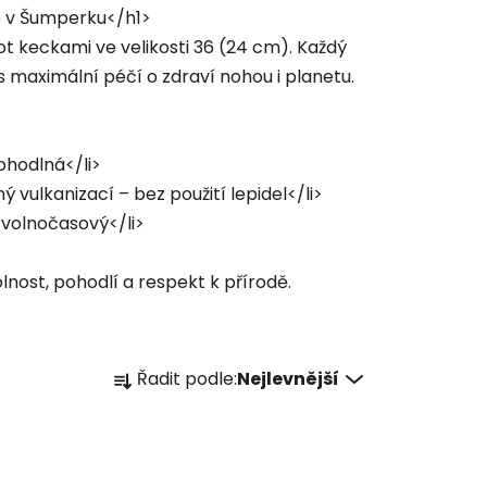
é v Šumperku</h1>
t keckami ve velikosti 36 (24 cm). Každý
s maximální péčí o zdraví nohou i planetu.
ohodlná</li>
 vulkanizací – bez použití lepidel</li>
i volnočasový</li>
nost, pohodlí a respekt k přírodě.
Ř
Řadit podle:
Nejlevnější
a
z
e
n