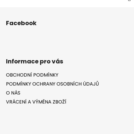
Z
á
Facebook
p
a
t
í
Informace pro vás
OBCHODNÍ PODMÍNKY
PODMÍNKY OCHRANY OSOBNÍCH ÚDAJŮ
O NÁS
VRÁCENÍ A VÝMĚNA ZBOŽÍ